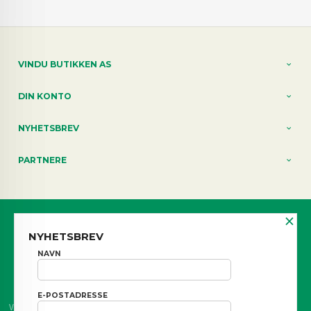
VINDU BUTIKKEN AS
DIN KONTO
NYHETSBREV
PARTNERE
×
Norwegian
NYHETSBREV
FRAKT
KJØPSBETINGELSER
SIKKERHET OG PERSONVERN
NAVN
NYHETSBREV
BLOGG
E-POSTADRESSE
Vår nettbutikk bruker cookies slik at du får en bedre kjøpsopplevelse og vi kan