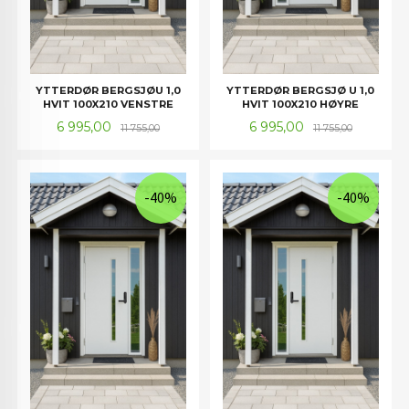
YTTERDØR BERGSJØU 1,0
YTTERDØR BERGSJØ U 1,0
HVIT 100X210 VENSTRE
HVIT 100X210 HØYRE
Tilbud
Rabatt
Tilbud
Rabatt
6 995,00
6 995,00
11 755,00
11 755,00
-40%
-40%