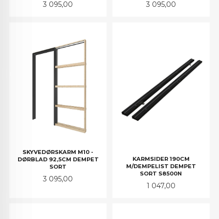
Pris
Pris
3 095,00
3 095,00
SKYVEDØRSKARM M10 -
KARMSIDER 190CM
DØRBLAD 92,5CM DEMPET
M/DEMPELIST DEMPET
SORT
SORT S8500N
Pris
3 095,00
Pris
1 047,00