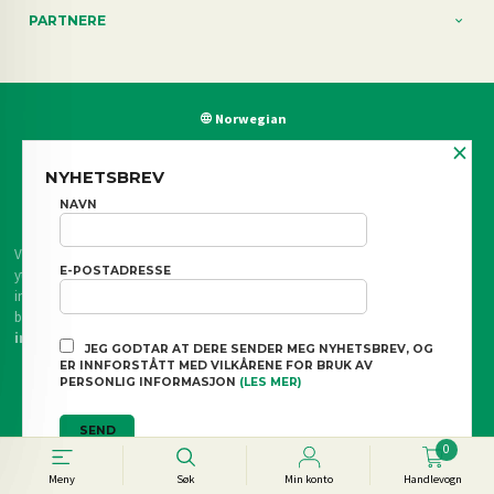
PARTNERE
Norwegian
×
FRAKT
KJØPSBETINGELSER
SIKKERHET OG PERSONVERN
NYHETSBREV
NAVN
NYHETSBREV
BLOGG
Vår nettbutikk bruker cookies slik at du får en bedre kjøpsopplevelse og vi kan
E-POSTADRESSE
yte deg bedre service. Vi bruker cookies hovedsaklig til å lagre
innloggingsdetaljer og huske hva du har puttet i handlekurven din. Fortsett å
bruke siden som normalt om du godtar dette.
Les mer
eller
endre
innstillinger for cookies.
JEG GODTAR AT DERE SENDER MEG NYHETSBREV, OG
ER INNFORSTÅTT MED VILKÅRENE FOR BRUK AV
Powered by
24Nettbutikk
PERSONLIG INFORMASJON
(LES MER)
0
Meny
Søk
Min konto
Handlevogn