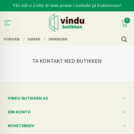
Gå
Vårt mål er å tilby de beste prisene i markedet på kvalitetsvarer!
til
innholdet
0
FORSIDE
DØRER
INNERDØR
TA KONTAKT MED BUTIKKEN
VINDU BUTIKKEN AS
DIN KONTO
NYHETSBREV