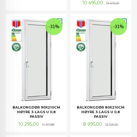
Tilbud
Rabatt
10 495,00
15 615,00
-31%
-31%
BALKONGDØR 90X210CM
BALKONGDØR 80X210CM
HØYRE 3-LAGS U 0,8
HØYRE 3-LAGS U 0,8
PASSIV
PASSIV
Tilbud
Rabatt
Tilbud
Rabatt
10 295,00
8 995,00
14 911,88
13 126,00