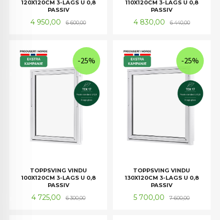
120X120CM 3-LAGS U 0,8
110X120CM 3-LAGS U 0,8
PASSIV
PASSIV
Tilbud
Rabatt
Tilbud
Rabatt
4 950,00
4 830,00
6 600,00
6 440,00
-25%
-25%
TOPPSVING VINDU
TOPPSVING VINDU
100X120CM 3-LAGS U 0,8
130X120CM 3-LAGS U 0,8
PASSIV
PASSIV
Tilbud
Rabatt
Tilbud
Rabatt
4 725,00
5 700,00
6 300,00
7 600,00