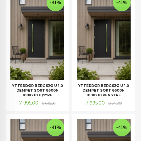
-41%
-41%
YTTERDØR BERGSJØ U 1,0
YTTERDØR BERGSJØ U 1,0
DEMPET SORT 8500N
DEMPET SORT 8500N
100X210 HØYRE
100X210 VENSTRE
Tilbud
Rabatt
Tilbud
Rabatt
7 995,00
7 995,00
13 645,00
13 645,00
-41%
-41%