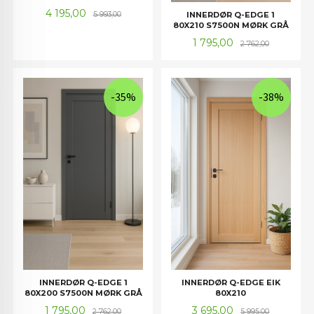
Tilbud
Rabatt
4 195,00
INNERDØR Q-EDGE 1
5 993,00
80X210 S7500N MØRK GRÅ
Tilbud
Rabatt
1 795,00
2 762,00
-35%
-38%
INNERDØR Q-EDGE 1
INNERDØR Q-EDGE EIK
80X200 S7500N MØRK GRÅ
80X210
Tilbud
Rabatt
Tilbud
Rabatt
1 795,00
3 695,00
2 762,00
5 995,00