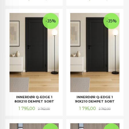
-35%
-35%
INNERDØR Q-EDGE 1
INNERDØR Q-EDGE 1
80X210 DEMPET SORT
90X210 DEMPET SORT
Tilbud
Rabatt
Tilbud
Rabatt
1 795,00
1 795,00
2 762,00
2 762,00