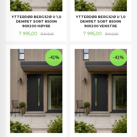
YTTERDØR BERGSJØ U 1,0
YTTERDØR BERGSJØ U 1,0
DEMPET SORT 8500N
DEMPET SORT 8500N
90X200 HØYRE
90X200 VENSTRE
Tilbud
Rabatt
Tilbud
Rabatt
7 995,00
7 995,00
13 645,00
13 645,00
-41%
-41%