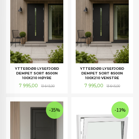
YTTERDØR LYSEFJORD
YTTERDØR LYSEFJORD
DEMPET SORT 8500N
DEMPET SORT 8500N
100X210 HØYRE
100X210 VENSTRE
Tilbud
Rabatt
Tilbud
Rabatt
7 995,00
7 995,00
13 645,00
13 645,00
-35%
-13%