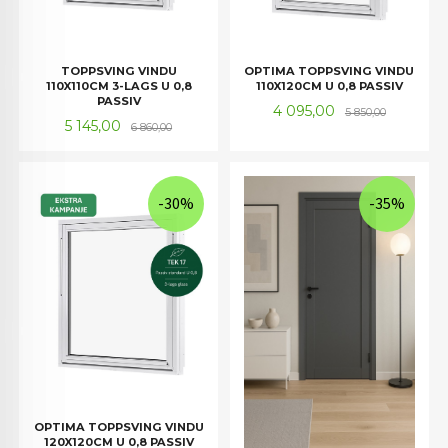
TOPPSVING VINDU
OPTIMA TOPPSVING VINDU
110X110CM 3-LAGS U 0,8
110X120CM U 0,8 PASSIV
PASSIV
Tilbud
Rabatt
4 095,00
5 850,00
Tilbud
Rabatt
5 145,00
6 860,00
-30%
-35%
OPTIMA TOPPSVING VINDU
120X120CM U 0,8 PASSIV