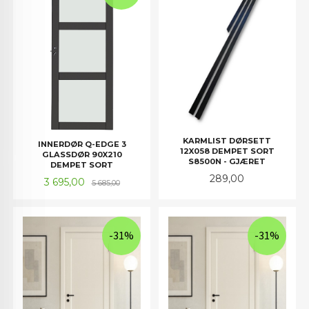
KARMLIST DØRSETT
INNERDØR Q-EDGE 3
12X058 DEMPET SORT
GLASSDØR 90X210
S8500N - GJÆRET
DEMPET SORT
Pris
289,00
Tilbud
Rabatt
3 695,00
5 685,00
-31%
-31%