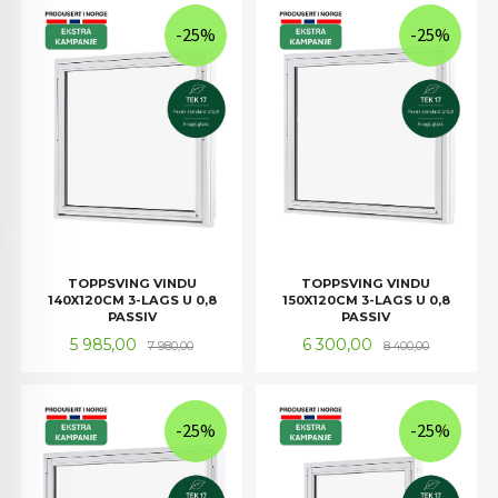
-25%
-25%
TOPPSVING VINDU
TOPPSVING VINDU
140X120CM 3-LAGS U 0,8
150X120CM 3-LAGS U 0,8
PASSIV
PASSIV
Tilbud
Rabatt
Tilbud
Rabatt
5 985,00
6 300,00
7 980,00
8 400,00
-25%
-25%