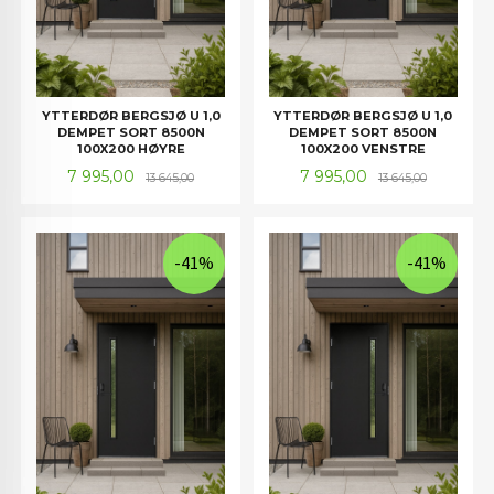
YTTERDØR BERGSJØ U 1,0
YTTERDØR BERGSJØ U 1,0
DEMPET SORT 8500N
DEMPET SORT 8500N
100X200 HØYRE
100X200 VENSTRE
Tilbud
Rabatt
Tilbud
Rabatt
7 995,00
7 995,00
13 645,00
13 645,00
-41%
-41%