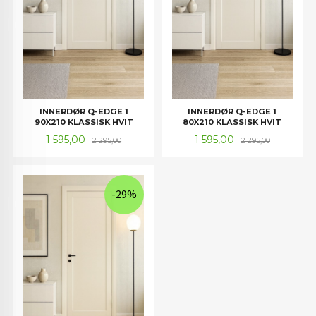
INNERDØR Q-EDGE 1
INNERDØR Q-EDGE 1
90X210 KLASSISK HVIT
80X210 KLASSISK HVIT
Tilbud
Rabatt
Tilbud
Rabatt
1 595,00
1 595,00
2 295,00
2 295,00
-29%