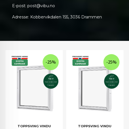
E-post:
post@vibu.no
Adresse: Kobbervikdalen 155, 3036 Drammen
-25%
-25%
TOPPSVING VINDU
TOPPSVING VINDU