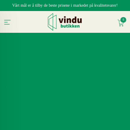
Gå
Vårt mål er å tilby de beste prisene i markedet på kvalitetsvarer!
til
innholdet
0