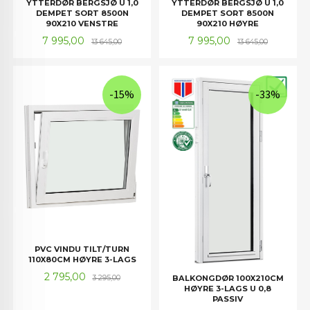
YTTERDØR BERGSJØ U 1,0
YTTERDØR BERGSJØ U 1,0
DEMPET SORT 8500N
DEMPET SORT 8500N
90X210 VENSTRE
90X210 HØYRE
Tilbud
Rabatt
Tilbud
Rabatt
7 995,00
7 995,00
13 645,00
13 645,00
-15%
-33%
PVC VINDU TILT/TURN
110X80CM HØYRE 3-LAGS
Tilbud
Rabatt
2 795,00
BALKONGDØR 100X210CM
3 295,00
HØYRE 3-LAGS U 0,8
PASSIV