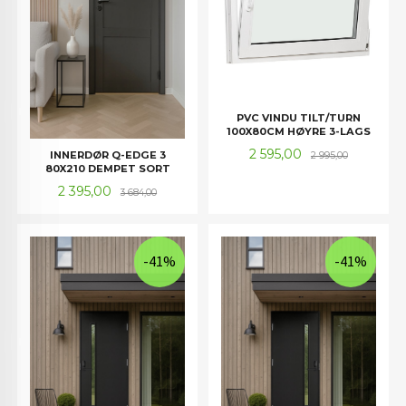
PVC VINDU TILT/TURN
100X80CM HØYRE 3-LAGS
Tilbud
Rabatt
2 595,00
INNERDØR Q-EDGE 3
2 995,00
80X210 DEMPET SORT
Tilbud
Rabatt
2 395,00
3 684,00
-41%
-41%