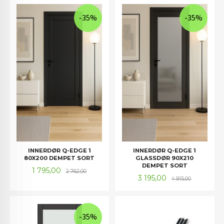
-35%
-35%
INNERDØR Q-EDGE 1
INNERDØR Q-EDGE 1
80X200 DEMPET SORT
GLASSDØR 90X210
DEMPET SORT
Tilbud
Rabatt
1 795,00
2 762,00
Tilbud
Rabatt
3 195,00
4 915,00
-35%