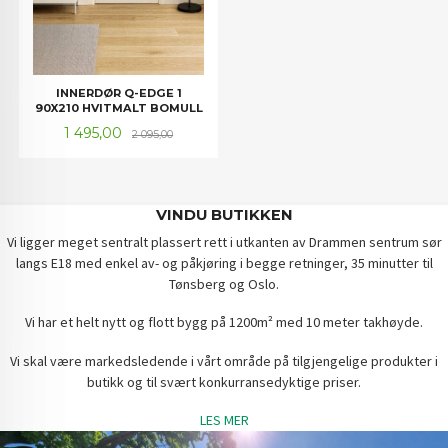
INNERDØR Q-EDGE 1
90X210 HVITMALT BOMULL
Tilbud
Rabatt
1 495,00
2 095,00
VINDU BUTIKKEN
Vi ligger meget sentralt plassert rett i utkanten av Drammen sentrum sør
langs E18 med enkel av- og påkjøring i begge retninger, 35 minutter til
Tønsberg og Oslo.
Vi har et helt nytt og flott bygg på 1200m² med 10 meter takhøyde.
Vi skal være markedsledende i vårt område på tilgjengelige produkter i
butikk og til svært konkurransedyktige priser.
LES MER