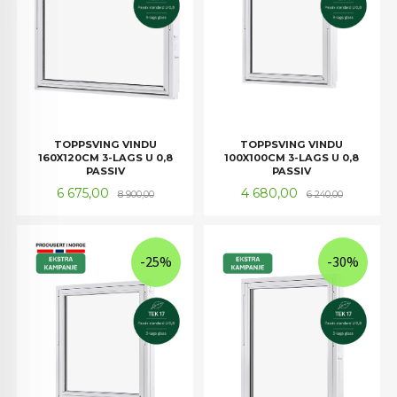
TOPPSVING VINDU
TOPPSVING VINDU
160X120CM 3-LAGS U 0,8
100X100CM 3-LAGS U 0,8
PASSIV
PASSIV
Tilbud
Rabatt
Tilbud
Rabatt
6 675,00
4 680,00
8 900,00
6 240,00
-25%
-30%