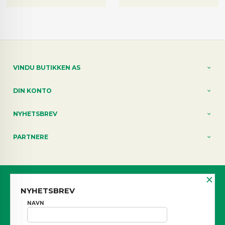
VINDU BUTIKKEN AS
DIN KONTO
NYHETSBREV
PARTNERE
×
Norwegian
NYHETSBREV
FRAKT
KJØPSBETINGELSER
SIKKERHET OG PERSONVERN
NAVN
NYHETSBREV
BLOGG