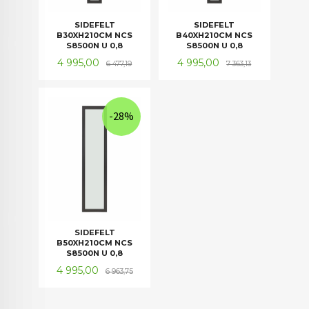
SIDEFELT
SIDEFELT
B30XH210CM NCS
B40XH210CM NCS
S8500N U 0,8
S8500N U 0,8
Tilbud
Rabatt
Tilbud
Rabatt
4 995,00
4 995,00
6 477,19
7 363,13
-28%
SIDEFELT
B50XH210CM NCS
S8500N U 0,8
Tilbud
Rabatt
4 995,00
6 963,75