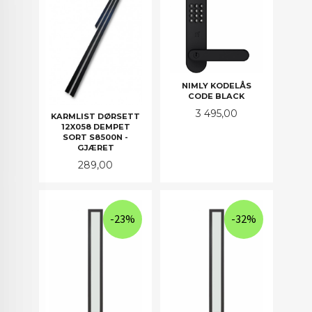
NIMLY KODELÅS
CODE BLACK
Pris
3 495,00
KARMLIST DØRSETT
12X058 DEMPET
SORT S8500N -
GJÆRET
Pris
289,00
-23%
-32%