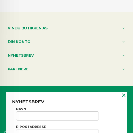
VINDU BUTIKKEN AS
DIN KONTO
NYHETSBREV
PARTNERE
×
Norwegian
NYHETSBREV
FRAKT
KJØPSBETINGELSER
SIKKERHET OG PERSONVERN
NAVN
NYHETSBREV
BLOGG
E-POSTADRESSE
Vår nettbutikk bruker cookies slik at du får en bedre kjøpsopplevelse og vi kan