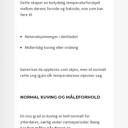
Dette skaper en betydelig temperaturforskjell
mellom dørens forside og bakside, noe som kan
føre til:
Materialspenninger i dørbladet
Midlertidig kuving eller vridning
Døren kan da oppleves som skjev, men vil normalt
rette seg igjen når temperaturene utjevner seg.
NORMAL KUVING OG MÅLEFORHOLD
En viss grad av kuving er helt normalt for
ytterdører, særlig under varmeperioder. Buing
bør
kun måles når døren er