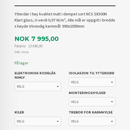
Ytterdør i høy kvalitet malt i dempet sort NCS S8500N
Klart glass, U-verdi 0,97 W/m², Alle mål er oppgitt i bredde
x høyde Utvendig karmmål: 990x2090mm
Tilbud
NOK
7 995,00
Førpris:
13 645,00
Rabatt
inkl. mva.
På lager
ELEKTRONISK KODELÅS
ISOLASJON TIL YTTERDØR
NIMLY
MONTERINGSHYLSER
KILER
TREBOR FOR KARMHYLSE