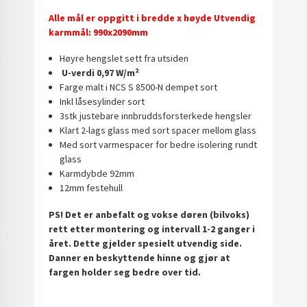
Alle mål er oppgitt i bredde x høyde Utvendig
karmmål: 990x2090mm
Høyre hengslet sett fra utsiden
U-verdi 0,97 W/m²
Farge malt i NCS S 8500-N dempet sort
Inkl låsesylinder sort
3stk justebare innbruddsforsterkede hengsler
Klart 2-lags glass med sort spacer mellom glass
Med sort varmespacer for bedre isolering rundt
glass
Karmdybde 92mm
12mm festehull
PS! Det er anbefalt og vokse døren (bilvoks)
rett etter montering og intervall 1-2 ganger i
året. Dette gjelder spesielt utvendig side.
Danner en beskyttende hinne og gjør at
fargen holder seg bedre over tid.