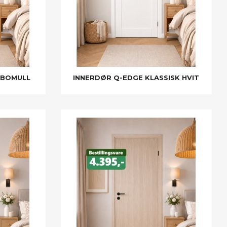
 BOMULL
INNERDØR Q-EDGE KLASSISK HVIT