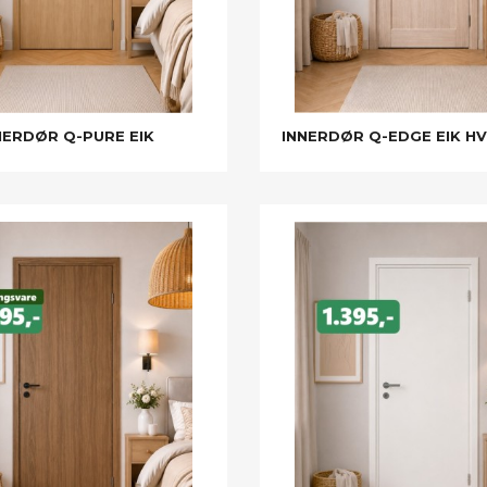
NERDØR Q-PURE EIK
INNERDØR Q-EDGE EIK H