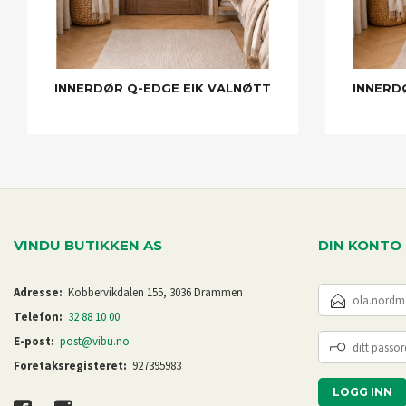
INNERDØR Q-EDGE EIK VALNØTT
INNERD
VINDU BUTIKKEN AS
DIN KONTO
E-
Adresse:
Kobbervikdalen 155, 3036 Drammen
POSTADRESSE
Telefon:
32 88 10 00
DITT
E-post:
post@vibu.no
PASSORD
Foretaksregisteret:
927395983