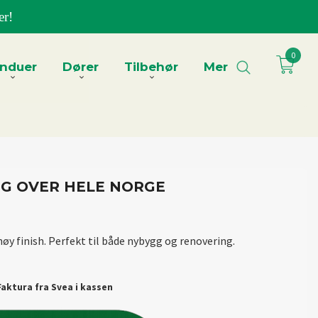
er!
0
induer
Dører
Tilbehør
Mer
NG OVER HELE NORGE
øy finish. Perfekt til både nybygg og renovering.
aktura fra Svea i kassen