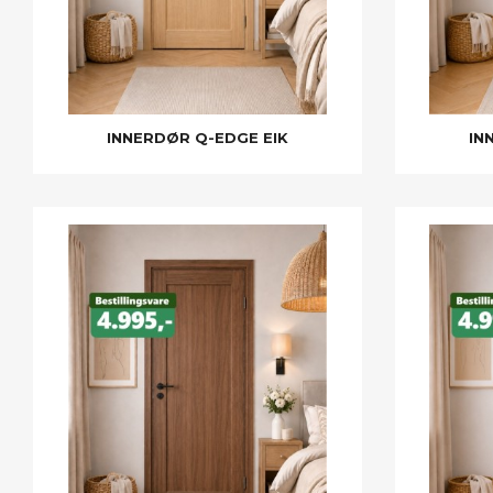
INNERDØR Q-EDGE EIK
IN