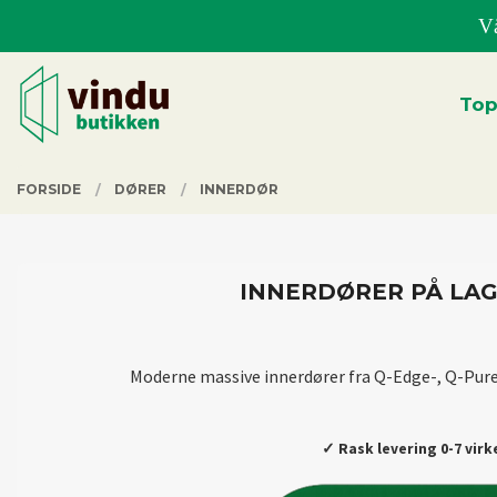
Gå
Vå
til
innholdet
Lukk
PRODUKTER
Top
FORSIDE
DØRER
INNERDØR
INNERDØRER PÅ LAG
Moderne massive innerdører fra Q-Edge-, Q-Pure-s
✓ Rask levering 0-7 vir