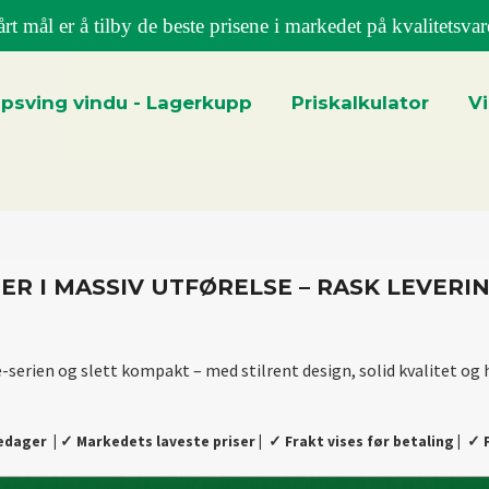
rt mål er å tilby de beste prisene i markedet på kvalitetsvar
psving vindu - Lagerkupp
Priskalkulator
V
ER I MASSIV UTFØRELSE – RASK LEVERI
erien og slett kompakt – med stilrent design, solid kvalitet og h
kedager |
✓ Markedets laveste priser
|
✓ Frakt vises før betaling
|
✓ F