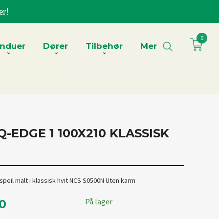
er!
0
induer
Dører
Tilbehør
Mer
-EDGE 1 100X210 KLASSISK
-speil malt i klassisk hvit NCS S0500N Uten karm
På lager
00