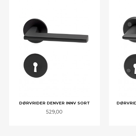
DØRVRIDER DENVER INNV SORT
DØRVRID
Pris
529,00