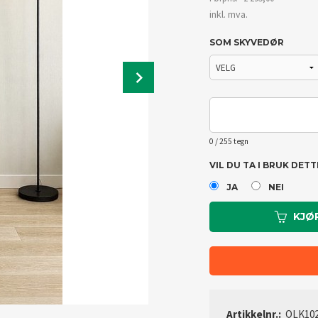
Rabatt
inkl. mva.
SOM SKYVEDØR
Next
0
/ 255 tegn
VIL DU TA I BRUK DET
JA
NEI
KJØ
Artikkelnr.:
QLK10