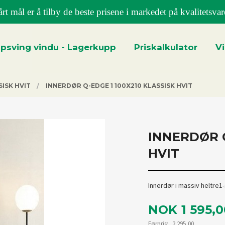
rt mål er å tilby de beste prisene i markedet på kvalitetsvar
psving vindu - Lagerkupp
Priskalkulator
V
ISK HVIT
INNERDØR Q-EDGE 1 100X210 KLASSISK HVIT
INNERDØR Q
HVIT
Innerdør i massiv heltre1
Tilbud
NOK
1 595,
Førpris:
2 295,00