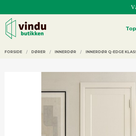
Gå
Vå
til
innholdet
Lukk
PRODUKTER
Top
FORSIDE
DØRER
INNERDØR
INNERDØR Q-EDGE KLASS