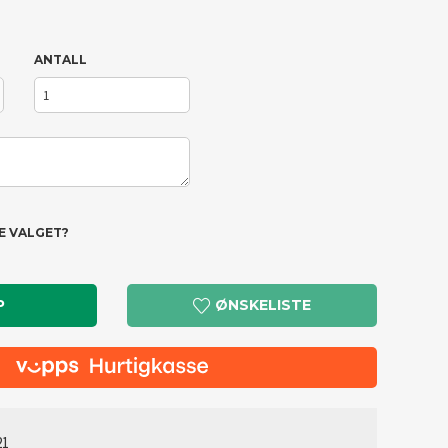
ANTALL
TE VALGET?
P
ØNSKELISTE
21