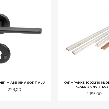
ER MIAMI INNV SORT ALU
KARMPAKKE 100X210 M/D
KLASSISK HVIT S0
Pris
229,00
Pris
1 195,00