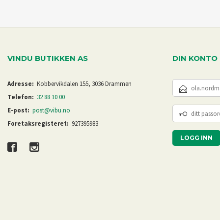
KJØP
VINDU BUTIKKEN AS
DIN KONTO
E-
Adresse:
Kobbervikdalen 155, 3036 Drammen
POSTADRESSE
Telefon:
32 88 10 00
DITT
E-post:
post@vibu.no
PASSORD
Foretaksregisteret:
927395983