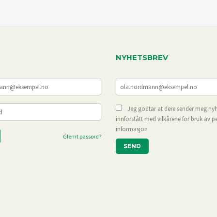
KJØP
KJØP
NYHETSBREV
Jeg godtar at dere sender meg nyh
innforstått med vilkårene for bruk av p
informasjon
Glemt passord?