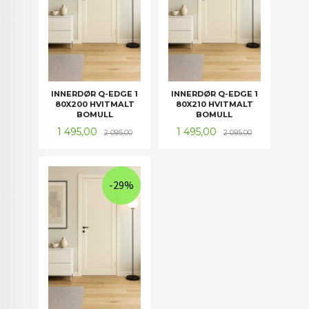
INNERDØR Q-EDGE 1
INNERDØR Q-EDGE 1
80X200 HVITMALT
80X210 HVITMALT
BOMULL
BOMULL
Tilbud
Rabatt
Tilbud
Rabatt
1 495,00
1 495,00
2 095,00
2 095,00
-29%