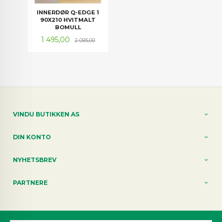
INNERDØR Q-EDGE 1
90X210 HVITMALT
BOMULL
Tilbud
Rabatt
1 495,00
2 095,00
VINDU BUTIKKEN AS
DIN KONTO
NYHETSBREV
PARTNERE