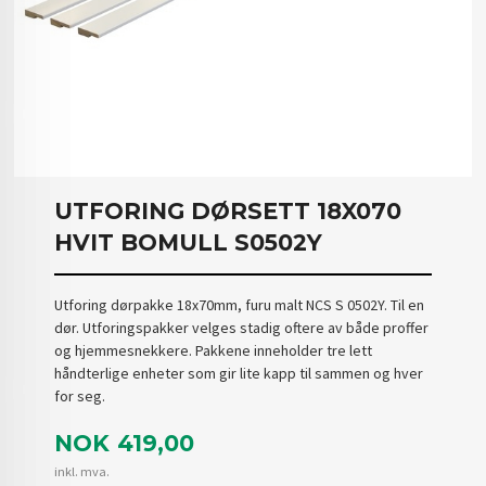
UTFORING DØRSETT 18X070
HVIT BOMULL S0502Y
Utforing dørpakke 18x70mm, furu malt NCS S 0502Y. Til en
dør. Utforingspakker velges stadig oftere av både proffer
og hjemmesnekkere. Pakkene inneholder tre lett
håndterlige enheter som gir lite kapp til sammen og hver
for seg.
Pris
NOK
419,00
inkl. mva.