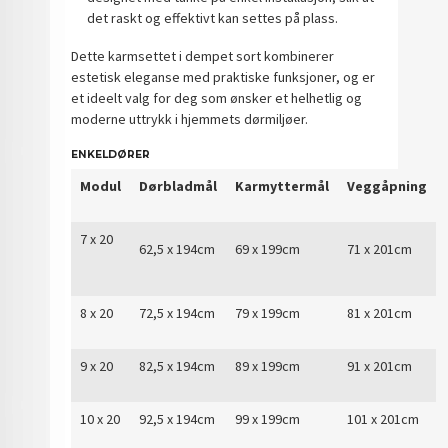
det raskt og effektivt kan settes på plass.
Dette karmsettet i dempet sort kombinerer
estetisk eleganse med praktiske funksjoner, og er
et ideelt valg for deg som ønsker et helhetlig og
moderne uttrykk i hjemmets dørmiljøer.
ENKELDØRER
Modul
Dørbladmål
Karmyttermål
Veggåpning
7 x 20
62,5 x 194cm
69 x 199cm
71 x 201cm
8 x 20
72,5 x 194cm
79 x 199cm
81 x 201cm
9 x 20
82,5 x 194cm
89 x 199cm
91 x 201cm
10 x 20
92,5 x 194cm
99 x 199cm
101 x 201cm