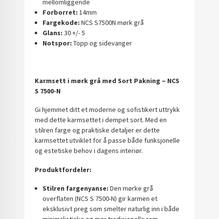
mellomliggende
Forborret:
14mm
Fargekode:
NCS S7500N mørk grå
Glans:
30 +/- 5
Notspor:
Topp og sidevanger
Karmsett i mørk grå med Sort Pakning – NCS
S 7500-N
Gi hjemmet ditt et moderne og sofistikert uttrykk
med dette karmsettet i dempet sort. Med en
stilren farge og praktiske detaljer er dette
karmsettet utviklet for å passe både funksjonelle
og estetiske behov i dagens interiør.
Produktfordeler:
Stilren fargenyanse:
Den mørke grå
overflaten (NCS S 7500-N) gir karmen et
eksklusivt preg som smelter naturlig inn i både