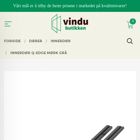
Gå
Vårt mål er å tilby de beste prisene i markedet på kvalitetsvarer!
til
innholdet
0
FORSIDE
DØRER
INNERDØR
INNERDØR Q-EDGE MØRK GRÅ