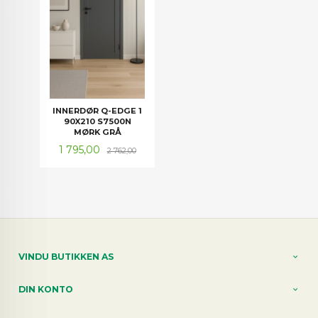
INNERDØR Q-EDGE 1
90X210 S7500N
MØRK GRÅ
Tilbud
Rabatt
1 795,00
2 762,00
VINDU BUTIKKEN AS
DIN KONTO