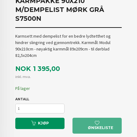
KARMPAKKE 90X210
M/DEMPELIST MØRK GRÅ
S7500N
Karmsett med dempelist for en bedre lydtetthet og
hindrer slingring ved gjennomtrekk. Karmmål: Modul
90x210cm - nøyaktig karmmål 89x209cm - til dørblad
82,5x204cm
Pris
NOK
1 395,00
inkl. mva.
På lager
ANTALL
KJØP
ØNSKELISTE