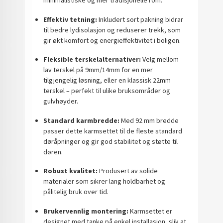
minimalistiske og mer tradisjonelle rom.
Effektiv tetning:
Inkludert sort pakning bidrar
til bedre lydisolasjon og reduserer trekk, som
gir økt komfort og energieffektivitet i boligen.
Fleksible terskelalternativer:
Velg mellom
lav terskel på 9mm/14mm for en mer
tilgjengelig løsning, eller en klassisk 22mm
terskel – perfekt til ulike bruksområder og
gulvhøyder.
Standard karmbredde:
Med 92 mm bredde
passer dette karmsettet til de fleste standard
døråpninger og gir god stabilitet og støtte til
døren.
Robust kvalitet:
Produsert av solide
materialer som sikrer lang holdbarhet og
pålitelig bruk over tid.
Brukervennlig montering:
Karmsettet er
designet med tanke på enkel installasjon, slik at