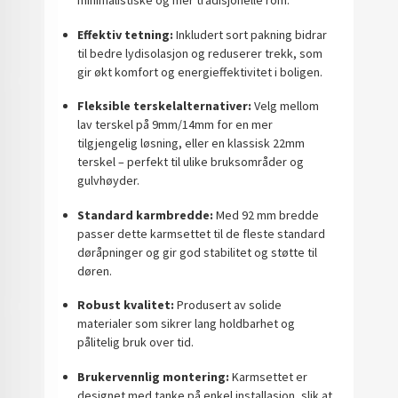
minimalistiske og mer tradisjonelle rom.
Effektiv tetning:
Inkludert sort pakning bidrar
til bedre lydisolasjon og reduserer trekk, som
gir økt komfort og energieffektivitet i boligen.
Fleksible terskelalternativer:
Velg mellom
lav terskel på 9mm/14mm for en mer
tilgjengelig løsning, eller en klassisk 22mm
terskel – perfekt til ulike bruksområder og
gulvhøyder.
Standard karmbredde:
Med 92 mm bredde
passer dette karmsettet til de fleste standard
døråpninger og gir god stabilitet og støtte til
døren.
Robust kvalitet:
Produsert av solide
materialer som sikrer lang holdbarhet og
pålitelig bruk over tid.
Brukervennlig montering:
Karmsettet er
designet med tanke på enkel installasjon, slik at