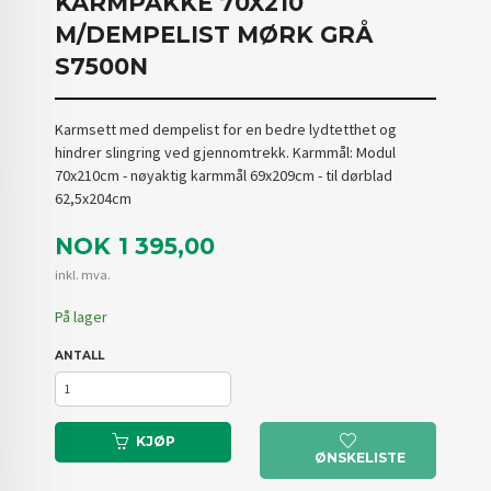
KARMPAKKE 70X210
M/DEMPELIST MØRK GRÅ
S7500N
Karmsett med dempelist for en bedre lydtetthet og
hindrer slingring ved gjennomtrekk. Karmmål: Modul
70x210cm - nøyaktig karmmål 69x209cm - til dørblad
62,5x204cm
Pris
NOK
1 395,00
inkl. mva.
På lager
ANTALL
KJØP
ØNSKELISTE