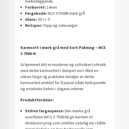
mellomliggende
Forborret:
14mm
Fargekode:
NCS S7500N mørk grå
Glans:
30 +/- 5
Notspor:
Topp og sidevanger
Karmsett i mørk grå med Sort Pakning – NCS
S 7500-N
Gi hjemmet ditt et moderne og sofistikert uttrykk
med dette karmsettet i dempet sort. Med en
stilren farge og praktiske detaljer er dette
karmsettet utviklet for å passe både funksjonelle
og estetiske behov i dagens interiør.
Produktfordeler:
Stilren fargenyanse:
Den mørke grå
overflaten (NCS S 7500-N) gir karmen et
eksklusivt preg som smelter naturlig inn i både