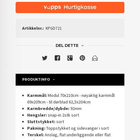
Artikkelnr.:
KPGD721
DEL DETTE
PRODUKTINFO
Karmmål:
Modul 70x210cm - nøyaktig karmmål
69x209cm - til dørblad 62,5x204cm
Karmbredde/dybde:
92mm
Hengsler:
snap-in 2stk sort
Sluttstykket:
sort
Pakning:
Toppstykket og sidevanger i sort
Terskel:
Anslag, flat underliggende eller flat