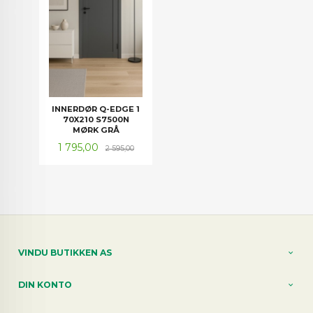
INNERDØR Q-EDGE 1
70X210 S7500N
MØRK GRÅ
Tilbud
Rabatt
1 795,00
2 595,00
VINDU BUTIKKEN AS
DIN KONTO