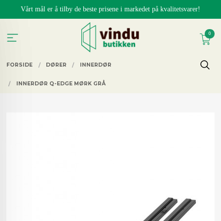
Gå
Vårt mål er å tilby de beste prisene i markedet på kvalitetsvarer!
til
innholdet
0
FORSIDE
DØRER
INNERDØR
INNERDØR Q-EDGE MØRK GRÅ