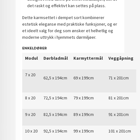
det raskt og effektivt kan settes på plass.
Dette karmsettet i dempet sort kombinerer
estetisk eleganse med praktiske funksjoner, og er
et ideelt valg for deg som ønsker et helhetlig og
moderne uttrykk i hjemmets dørmiljøer.
ENKELDØRER
Modul
Dørbladmål
Karmyttermål
Veggåpning
7 x 20
62,5 x 194cm
69 x 199cm
71 x 201cm
8 x 20
72,5 x 194cm
79 x 199cm
81 x 201cm
9 x 20
82,5 x 194cm
89 x 199cm
91 x 201cm
10 x 20
92,5 x 194cm
99 x 199cm
101 x 201cm