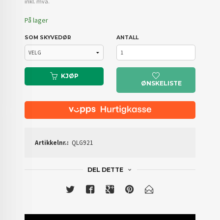
Rabatt
inkl. mva.
På lager
SOM SKYVEDØR
ANTALL
KJØP
ØNSKELISTE
Artikkelnr.:
QLG921
DEL DETTE