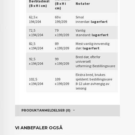
Dørbladmål
(B x H i
Notater
(B x H i cm)
cm)
62,5 x
69 x
Smal
194/204
199/209
innerdør:
lagerført
72,5
79
Vanlig
x 194/204
x 199/209
standard:
lagerført
82,5
89
Mest vanlig innvendig
x 194/204
x 199/209
dør:
lagerført
Bred dør, ofte for
92,5
99
universell
x 194/204
x 199/209
utforming:
Bestillingsvare
Ekstra bred, brukes
102,5
109
sjeldent: bestillingsvare
x 194/204
x 199/209
8-12 uker avhengig av
sesong
PRODUKTANMELDELSER (0)
VI ANBEFALER OGSÅ