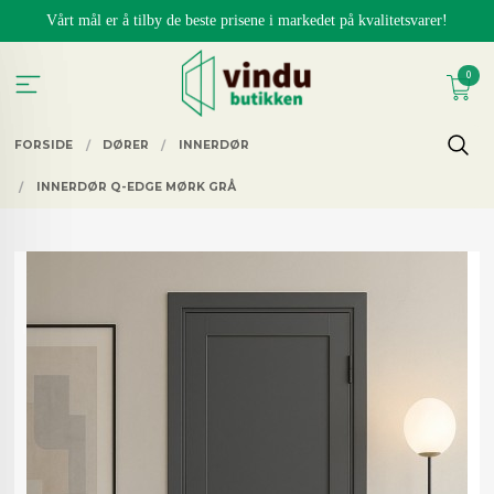
Gå
Vårt mål er å tilby de beste prisene i markedet på kvalitetsvarer!
til
innholdet
0
FORSIDE
DØRER
INNERDØR
INNERDØR Q-EDGE MØRK GRÅ