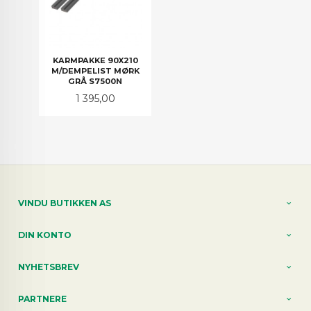
KARMPAKKE 90X210
M/DEMPELIST MØRK
GRÅ S7500N
Pris
1 395,00
VINDU BUTIKKEN AS
DIN KONTO
NYHETSBREV
PARTNERE