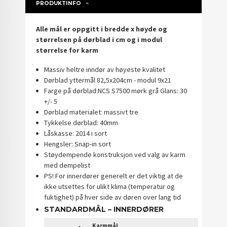
PRODUKTINFO
Alle mål er oppgitt i bredde x høyde og
størrelsen på dørblad i cm og i modul
størrelse for karm
Massiv heltre inndør av høyeste kvalitet
Dørblad yttermål 82,5x204cm - modul 9x21
Farge på dørblad:NCS S7500 mørk grå Glans: 30
+/- 5
Dørblad materialet: massivt tre
Tykkelse dørblad: 40mm
Låskasse: 2014 i sort
Hengsler: Snap-in sort
Støydempende konstruksjon ved valg av karm
med dempelist
PS! For innerdører generelt er det viktig at de
ikke utsettes for ulikt klima (temperatur og
fuktighet) på hver side av døren over lang tid
STANDARDMÅL – INNERDØRER
Karmmål