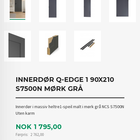
INNERDØR Q-EDGE 1 90X210
S7500N MØRK GRÅ
Innerdør i massiv heltre1-speil malt i mørk grå NCS S7500N
Uten karm
Tilbud
NOK
1 795,00
Førpris:
2 762,00